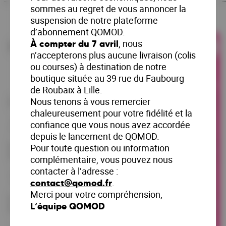
sommes au regret de vous annoncer la
TARIFS ET AVANTAGES
suspension de notre plateforme
d’abonnement QOMOD.
, nous
À compter du 7 avril
Services QOMOD
QOMOD Essentiel
QOMOD +
n’accepterons plus aucune livraison (colis
ou courses) à destination de notre
5€90
0€
boutique située au 39 rue du Faubourg
TTC/mois
Gratuit
Sans engagement
de Roubaix à Lille.
Nous tenons à vous remercier
Oui
Oui
Accessible 24/7
chaleureusement pour votre fidélité et la
Services et produits sur
confiance que vous nous avez accordée
Oui
Oui
place
depuis le lancement de QOMOD.
Pour toute question ou information
Sécurité et tranquillité
Oui
Personnel dédié
d’esprit
complémentaire, vous pouvez nous
contacter à l’adresse :
Retrait des achats faits
Limité
Tous les sites
.
contact@qomod.fr
en ligne
Merci pour votre compréhension,
Prolongement délai de
3 jours max
Jusqu’à 21 jours
L’équipe QOMOD
garde
Toutes mes commandes