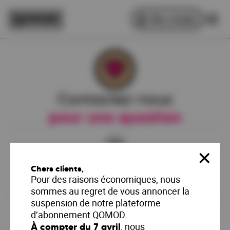
Aller au menu
Aller au contenu
Mon compte
Contactez-nous
pour une question
Fer
Chers clients,
Nous envoyer un email
Pour des raisons économiques, nous
sommes au regret de vous annoncer la
contact@qomod.fr
suspension de notre plateforme
d’abonnement QOMOD.
, nous
À compter du 7 avril