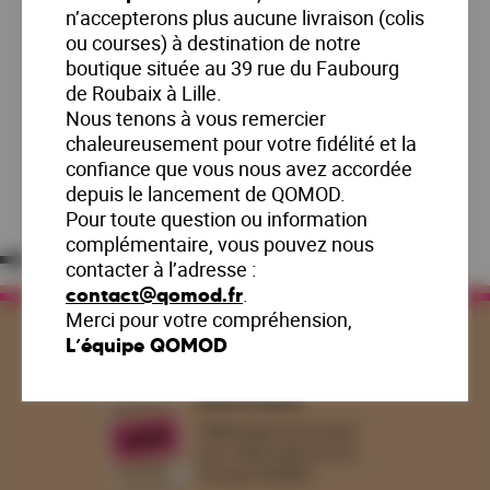
n’accepterons plus aucune livraison (colis
Nous appeler
ou courses) à destination de notre
boutique située au 39 rue du Faubourg
Service Client
0806-800-051
de Roubaix à Lille.
Nous tenons à vous remercier
Service Entreprise
chaleureusement pour votre fidélité et la
0806-800-041
confiance que vous nous avez accordée
depuis le lancement de QOMOD.
Pour toute question ou information
complémentaire, vous pouvez nous
contacter à l’adresse :
.
contact@qomod.fr
Merci pour votre compréhension,
L’équipe QOMOD
Notre book
Téléchargez notre book
pour mieux découvrir le
concept QOMOD